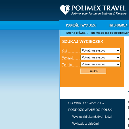
Strona główna
/
Informacje dla podróżującyc
SZUKAJ WYCIECZEK
Cel
Wyjazd
Termin
INFORMACJE DLA
PODRÓŻUJĄCYCH
CO WARTO ZOBACZYĆ
PODRÓŻOWANIE DO POLSKI
Wycieczki dla młodych ludzi
Wyjazdy z dziećmi