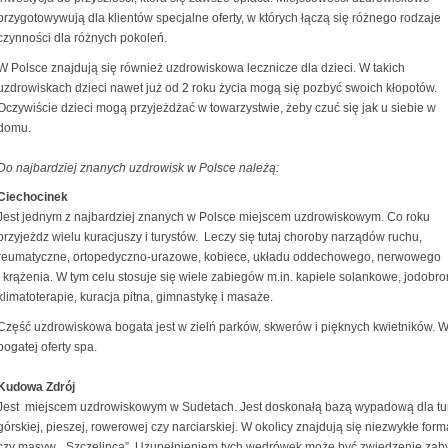
przygotowywują dla klientów specjalne oferty, w których łączą się różnego rodzaje
czynności dla różnych pokoleń.
W Polsce znajdują się również uzdrowiskowa lecznicze dla dzieci. W takich
uzdrowiskach dzieci nawet już od 2 roku życia mogą się pozbyć swoich kłopotów.
Oczywiście dzieci mogą przyjeżdżać w towarzystwie, żeby czuć się jak u siebie w
domu.
Do najbardziej znanych uzdrowisk w Polsce należą:
Ciechocinek
Jest jednym z najbardziej znanych w Polsce miejscem uzdrowiskowym. Co roku
przyjeżdz wielu kuracjuszy i turystów. Leczy się tutaj choroby narządów ruchu,
reumatyczne, ortopedyczno-urazowe, kobiece, układu oddechowego, nerwowego
i krążenia. W tym celu stosuje się wiele zabiegów m.in. kapiele solankowe, jodob
klimatoterapie, kuracja pitna, gimnastykę i masaże.
Część uzdrowiskowa bogata jest w zielń parków, skwerów i pięknych kwietników. 
bogatej oferty spa.
Kudowa Zdrój
Jest miejscem uzdrowiskowym w Sudetach. Jest doskonałą bazą wypadową dla turyst
górskiej, pieszej, rowerowej czy narciarskiej. W okolicy znajdują się niezwykłe forma
czy masyw „ Szczelinca”. Uzupełnieniem tych wędrówek może być zwiedzenie zabyt