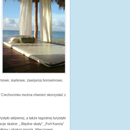
romowe, siarkowe, zawijania borowinowe,
W Ciechocinku można również skorzystać z
yki aktywnej, a także łagodnej turystyki
cje skalne: „ Błędne skały”, „Fort Karola”
ków i atrakcji miasta. Wieczorem