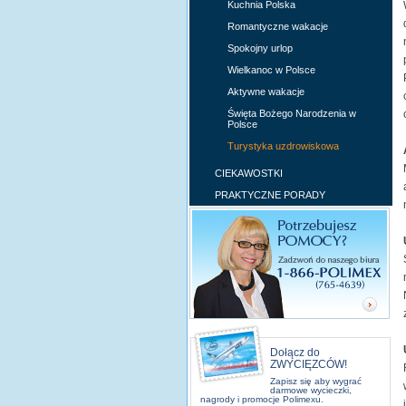
Kuchnia Polska
Romantyczne wakacje
Spokojny urlop
Wielkanoc w Polsce
Aktywne wakacje
Święta Bożego Narodzenia w
Polsce
Turystyka uzdrowiskowa
CIEKAWOSTKI
PRAKTYCZNE PORADY
Dołącz do
ZWYCIĘZCÓW!
Zapisz się aby wygrać
darmowe wycieczki,
nagrody i promocje Polimexu.