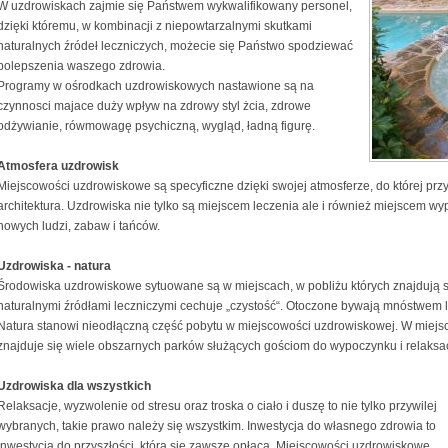
W uzdrowiskach zajmie się Państwem wykwalifikowany personel,
dzięki któremu, w kombinacji z niepowtarzalnymi skutkami
naturalnych źródeł leczniczych, możecie się Państwo spodziewać
polepszenia waszego zdrowia.
Programy w ośrodkach uzdrowiskowych nastawione są na
czynnosci majace duży wpływ na zdrowy styl żcia, zdrowe
odżywianie, rówmowagę psychiczną, wygląd, ładną figurę.
Atmosfera uzdrowisk
Miejscowości uzdrowiskowe są specyficzne dzięki swojej atmosferze, do której prz
architektura. Uzdrowiska nie tylko są miejscem leczenia ale i również miejscem w
nowych ludzi, zabaw i tańców.
Uzdrowiska - natura
Środowiska uzdrowiskowe sytuowane są w miejscach, w pobliżu których znajdują si
naturalnymi źródłami leczniczymi cechuje „czystość“. Otoczone bywają mnóstwem 
Natura stanowi nieodłączną część pobytu w miejscowości uzdrowiskowej. W miej
znajduje się wiele obszarnych parków służących gościom do wypoczynku i relaksac
Uzdrowiska dla wszystkich
Relaksacje, wyzwolenie od stresu oraz troska o ciało i duszę to nie tylko przywilej
wybranych, takie prawo należy się wszystkim. Inwestycja do własnego zdrowia to
inwestycja do przyszłości, która się zawsze opłaca. Miejscowości uzdrowiskowe