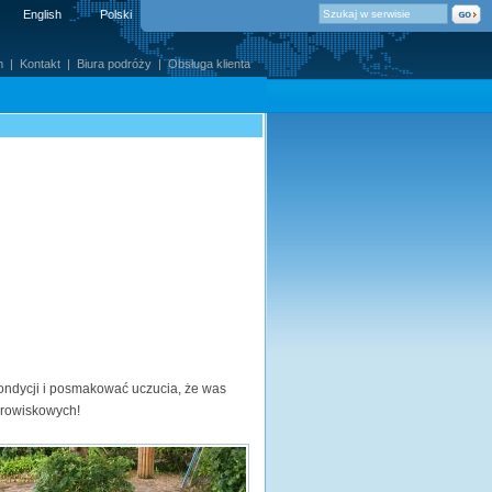
English
Polski
m
|
Kontakt
|
Biura podróży
|
Obsługa klienta
kondycji i posmakować uczucia, że was
zdrowiskowych!