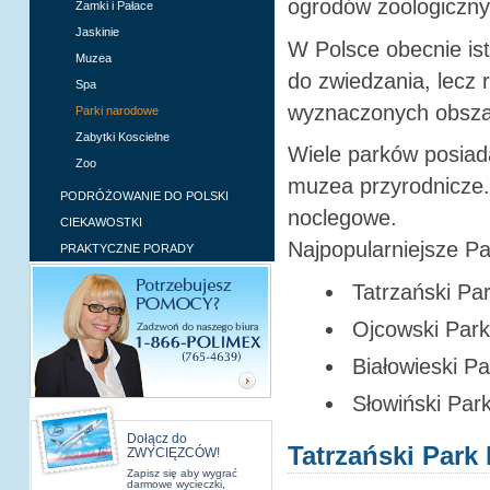
ogrodów zoologiczny
Zamki i Pałace
Jaskinie
W Polsce obecnie ist
Muzea
do zwiedzania, lecz
Spa
wyznaczonych obszar
Parki narodowe
Zabytki Koscielne
Wiele parków posiad
Zoo
muzea przyrodnicze.
PODRÓŻOWANIE DO POLSKI
noclegowe.
CIEKAWOSTKI
Najpopularniejsze P
PRAKTYCZNE PORADY
Tatrzański Pa
Ojcowski Par
Białowieski P
Słowiński Pa
Dołącz do
Tatrzański Par
ZWYCIĘZCÓW!
Zapisz się aby wygrać
darmowe wycieczki,