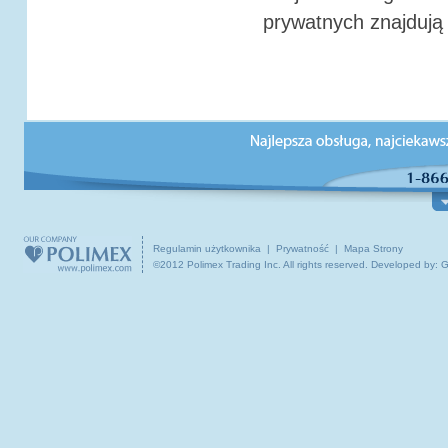
prywatnych znajdują 
O NAS
PODRÓŻE I WYCIECZKI
INFOR
Dzial obsługa klienta
Polska
Co w
O Polimex Travel
Centralna Europa
Podr
Biura podróży
Kanada / USA / Świat
Ciek
Kontakt z nami
Podróże grupowe
Prak
Regulamin użytkownika
|
Prywatność
|
Mapa Strony
©2012 Polimex Trading Inc. All rights reserved.
Developed by: 