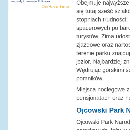
Obejmuje najwyższe g
nagrody i promocje Polimexu.
Click Here to Signup
się tutaj sześć szla
stopniach trudności:
spacerowych po bard
turystów. Zima udost
zjazdowe oraz narto
terenie parku znajdu
jezior. Najbardziej 
Wędrując górskimi ś
pomników.
Miejsca noclegowe z
pensjonatach oraz h
Ojcowski Park 
Ojcowski Park Narod