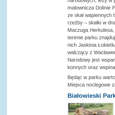
narodowych, leży w p
malownicza Dolinie 
ze skał wapiennych 
rzeźby – skałki w dna
Maczuga Herkulesa, 
terenie parku znajdu
nich Jaskinia Łokietk
walczący z Wacławem
Narodowy jest wspa
konnych oraz wspina
Będąc w parku warto
Miejsca noclegowe z
Białowieski Pa