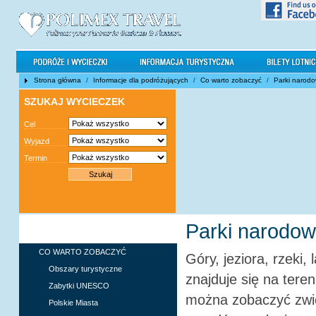
Strona główna
/
Informacje dla podróżujących
/
Co warto zobaczyć
/
Parki narod
SZUKAJ WYCIECZEK
Cel
Wyjazd
Termin
Parki narodo
INFORMACJE DLA
PODRÓŻUJĄCYCH
CO WARTO ZOBACZYĆ
Góry, jeziora, rzeki,
Obszary turystyczne
znajduje się na tere
Zabytki UNESCO
można zobaczyć zwie
Polskie Miasta