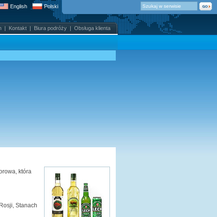
English
Polski
m
|
Kontakt
|
Biura podróży
|
Obsługa klienta
orowa, która
Rosji, Stanach