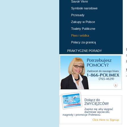
Savoir Vivre
Symbole narodowe
Przesady
Zakupy w Polsce
Toalety Publiczne
Piwo i wódka
Polacy za granicą
PRAKTYCZNE PORADY
Dołącz do
ZWYCIĘZCÓW!
Zapisz się aby wygrać
O NAS
PODRÓ
darmowe wycieczki,
nagrody i promocje Polimexu.
Dzial obsługa klienta
Pol
Click Here to Signup
O Polimex Travel
Cen