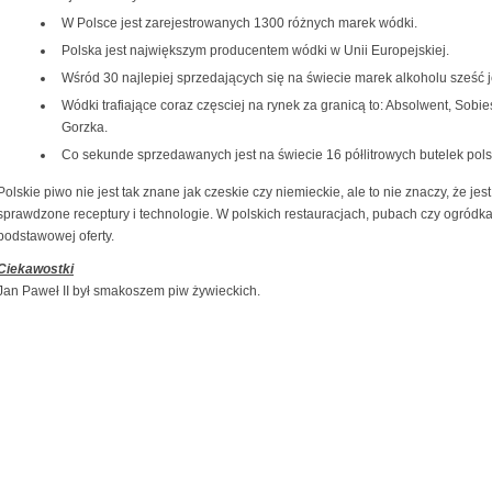
W Polsce jest zarejestrowanych 1300 różnych marek wódki.
Polska jest największym producentem wódki w Unii Europejskiej.
Wśród 30 najlepiej sprzedających się na świecie marek alkoholu sześć je
Wódki trafiające coraz częsciej na rynek za granicą to: Absolwent, Sob
Gorzka.
Co sekunde sprzedawanych jest na świecie 16 półlitrowych butelek pols
Polskie piwo nie jest tak znane jak czeskie czy niemieckie, ale to nie znaczy, że je
sprawdzone receptury i technologie. W polskich restauracjach, pubach czy ogródkac
podstawowej oferty.
Ciekawostki
Jan Paweł II był smakoszem piw żywieckich.
NASZE SERWISY
ŻE I WYCIECZKI
INFORMACJA TURYSTYCZNA
Hotele i apartamenty
ska
Co warto zobaczyć
Bilety lotnicze
tralna Europa
Podróżowanie do Polski