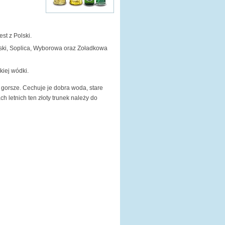
st z Polski.
ieski, Soplica, Wyborowa oraz Zoładkowa
kiej wódki.
st gorsze. Cechuje je dobra woda, stare
h letnich ten złoty trunek należy do
OBSŁUGA KLIENTA
Nasza firma
Regulamin użytkownika