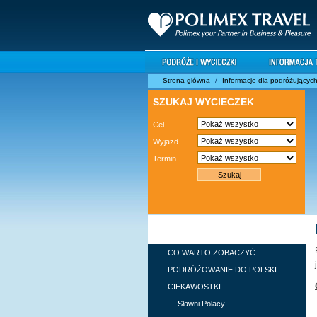
Strona główna
/
Informacje dla podróżującyc
SZUKAJ WYCIECZEK
Cel
Wyjazd
Termin
INFORMACJE DLA
PODRÓŻUJĄCYCH
CO WARTO ZOBACZYĆ
PODRÓŻOWANIE DO POLSKI
CIEKAWOSTKI
Sławni Polacy