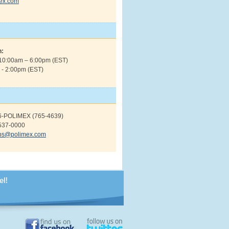
ex.com
n:
 10:00am – 6:00pm (EST)
 - 2:00pm (EST)
6-POLIMEX (765-4639)
537-0000
OBSŁUGA KLIENTA
ps@polimex.com
Nasza firma
Regulamin użytkownika
Prywatność
e