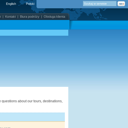
English
Polski
m
|
Kontakt
|
Biura podróży
|
Obsługa klienta
y questions about our tours, destinations,