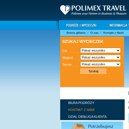
Strona główna
/
O nas
/
Kontakt z Nami
SZUKAJ WYCIECZEK
Cel
Wyjazd
Termin
O NAS
BIURA PODRÓŻY
KONTAKT Z NAMI
DZIAL OBSŁUGA KLIENTA