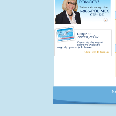
Dołącz do
ZWYCIĘZCÓW!
Zapisz się aby wygrać
darmowe wycieczki,
nagrody i promocje Polimexu.
Click Here to Signup
O NAS
PODRÓ
Dzial obsługa klienta
Pol
O Polimex Travel
Cen
Biura podróży
Kana
Kontakt z nami
Pod