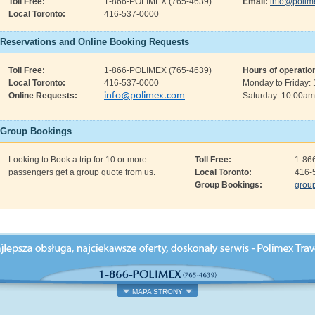
Toll Free:
1-866-POLIMEX (765-4639)
Email:
info@polim
Local Toronto:
416-537-0000
Reservations and Online Booking Requests
Toll Free:
1-866-POLIMEX (765-4639)
Hours of operatio
Local Toronto:
416-537-0000
Monday to Friday:
Online Requests:
info@polimex.com
Saturday: 10:00am
Group Bookings
Looking to Book a trip for 10 or more
Toll Free:
1-86
passengers get a group quote from us.
Local Toronto:
416-
NASZE SERWISY
ŻE I WYCIECZKI
INFORMACJA TURYSTYCZNA
Group Bookings:
grou
Hotele i apartamenty
ska
Co warto zobaczyć
Bilety lotnicze
tralna Europa
Podróżowanie do Polski
Wynajem samochódow
da / USA / Świat
Ciekawostki
Ubezpieczenie podróżn
róże grupowe
Praktyczne porady
MAPA STRONY